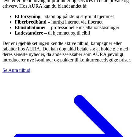
leverer et bredt udvalg af produkter og services til både private og
erhverv. Hos AURA kan du blandt andet få:
El-forsyning
– stabil og pålidelig strøm til hjemmet
Fiberbredbånd
– hurtigt internet via fibernet
Elinstallationer
– professionelle installationsløsninger
Ladestandere
– til hjemmet og til elbil
Der er i øjeblikket ingen kendte aktive tilbud, kampagner eller
rabatter hos AURA. Det kan dog altid betale sig at holde øje med
deres seneste nyheder, da andelsselskaber som AURA jævnligt
introducerer nye løsninger og pakker til konkurrencedygtige priser.
Se Aura tilbud