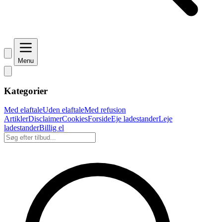
Menu
Kategorier
Med elaftale
Uden elaftale
Med refusion
Artikler
Disclaimer
Cookies
Forside
Eje ladestander
Leje
ladestander
Billig el