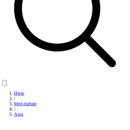
Hjem
/
Med elaftale
/
Aura